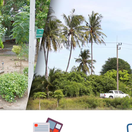
อำนาจ
หน้าที่
วิสัย
Previous
ทัศน์
พันธ
กิจ
ประเพณี
วัฒนธรรม
สถาน
ที่
สำคัญ
ศูนย์
พัฒนา