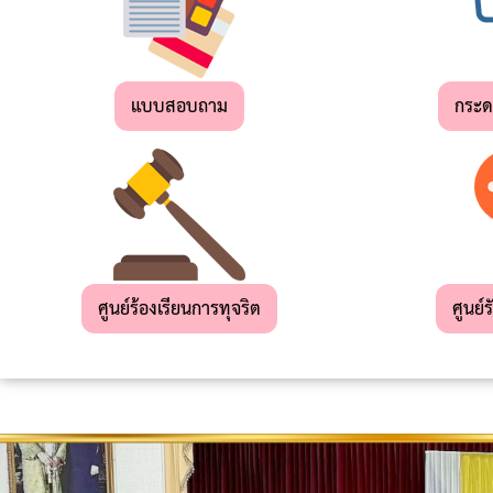
เด็ก
เล็ก
แบบสอบถาม
กระ
สถาน
ที่
ท่อง
เที่ยว
ผลิตภัณฑ์
OTOP
ศูนย์ร้องเรียนการทุจริต
ศูนย์ร
แผน
ยุทธศาสตร์
การ
พัฒนา