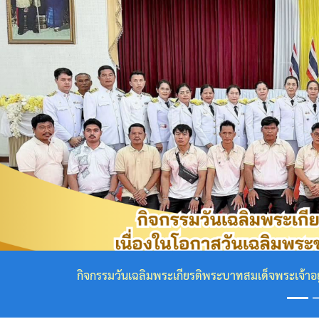
กฎหมาย
ที่
เกี่ยวข้อง
โครงสร้าง
องค์กร
Previous
ข้อมูล
ผู้
บริหาร
โครงสร้าง
สถิตในใจไทยนิรันดร์ น้อมสำนึกในพระกรุณาธิคุณเป็นล้นพ้น ข้า
เทศบาล
คณะ
ผู้