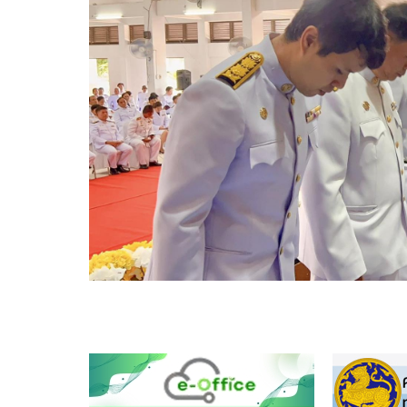
มี
ส่วน
ร่วม
ของ
ผู้
บริหาร
แผน
ยุทธศาสตร์
หรือ
แผน
พัฒนา
หน่วย