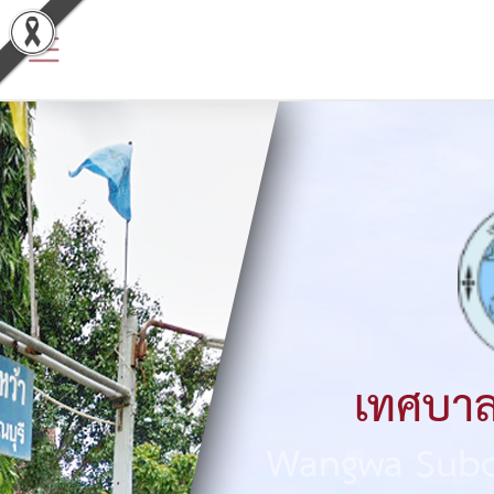
ข้อมูล
พื้น
ฐาน
ประวัติ
หน่วย
งาน
ข้อมูล
พื้น
เทศบาล
ฐาน
Wangwa Subdi
ทั่วไป