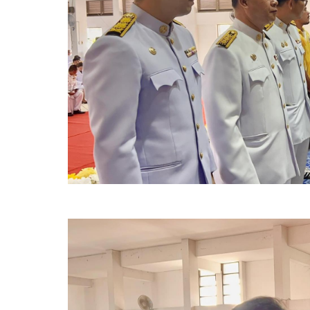
บุคคล
แผน
ปฏิบัติ
การ
ป้องกัน
การ
ทุจริต
แถลง
นโยบาย
นายก
ต่อ
สภา
การ