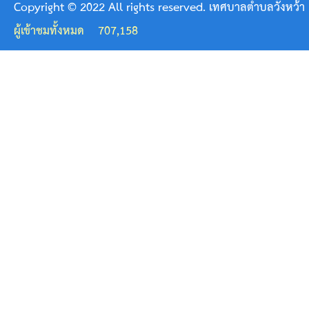
Copyright © 2022 All rights reserved. เทศบาลตำบลวังหว้า
ภาวะ
ผู้เข้าชมทั้งหมด
707,158
8
ด้าน
(Happy
Worklace)
ข้อมูล
ดำเนิน
งาน
แผน
ดำเนิน
งาน