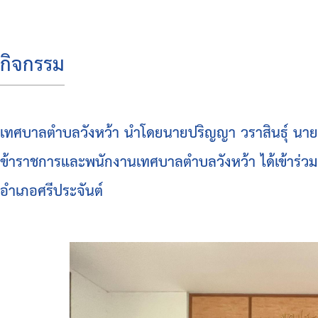
บริหาร
สมาชิก
กิจกรรม
สภา
โครงสร้าง
ส่วน
เทศบาลตำบลวังหว้า นำโดยนายปริญญา วราสินธุ์ นาย
ราชการ
ข้าราชการและพนักงานเทศบาลตำบลวังหว้า ได้เข้าร่
สำนัก
อำเภอศรีประจันต์
ปลัด
เทศบาล
กอง
คลัง
กอง