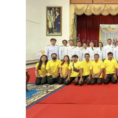
ช่าง
กอง
การ
ศึกษา
กอง
สา
ธารณ
สุขฯ
หน่วย
ตรวจ
สอบ
ภายใน