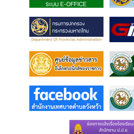
งาน
เทศบัญญัติ
ตำบล
วัง
หว้า
เทศบัญญัติ
งบ
ประมาณ
ราย
จ่าย
ยุทธศาสตร์
การ
พัฒนา