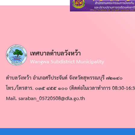
แผน
พัฒนา
ท้อง
ถิ่น
แผน
เทศบาลตำบลวังหว้า
Wangwa Subdistrict Municipality
อัตรา
กำลัง
ตำบลวังหว้า อำเภอศรีประจันต์ จังหวัดสุพรรณบุรี ๗๒๑๔๐
แผนการ
โทร./โทรสาร. ๐๓๕ ๔๕๕ ๑๐๐ (ติดต่อในเวลาทำการ 08:30-16:3
ดำเนิน
Mail. saraban_05720508@dla.go.th
งาน
องค์กร
สุข