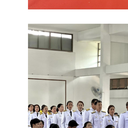
การ
บริหาร
งาน
หลัก
เกณฑ์
การ
บริหาร
และ
พัฒนา
ทรัพยากร
บุคคล
การ