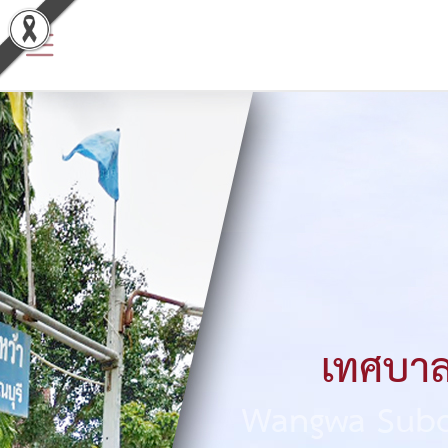
ข้อมูล
พื้น
ฐาน
ประวัติ
หน่วย
งาน
ข้อมูล
พื้น
เทศบาล
ฐาน
Wangwa Subdi
ทั่วไป