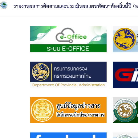
การ
รายงานผลการติดตามและประเมินผลแผนพัฒนาท้องถิ่นสี่ปี
บริหาร
งาน
หลัก
เกณฑ์
การ
บริหาร
และ
พัฒนา
ทรัพยากร
บุคคล
การ