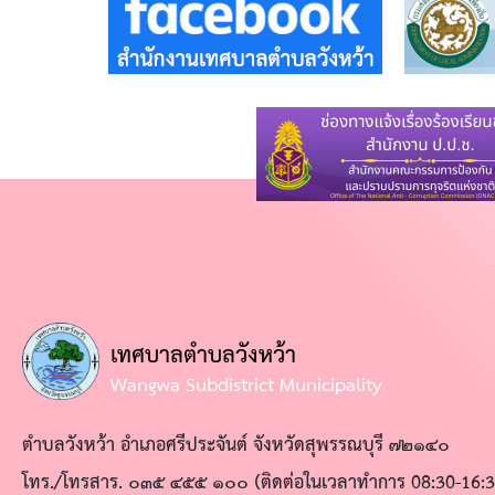
ดำเนิน
การ
ตาม
นโยบาย
การ
บริหาร
ทรัพยากร
บุคคล
นโยบาย
เทศบาลตำบลวังหว้า
การ
Wangwa Subdistrict Municipality
บริหาร
ตำบลวังหว้า อำเภอศรีประจันต์ จังหวัดสุพรรณบุรี ๗๒๑๔๐
ทรัพยากร
โทร./โทรสาร. ๐๓๕ ๔๕๕ ๑๐๐ (ติดต่อในเวลาทำการ 08:30-16:3