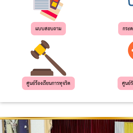
เด็ก
เล็ก
แบบสอบถาม
กระ
สถาน
ที่
ท่อง
เที่ยว
ผลิตภัณฑ์
OTOP
ศูนย์ร้องเรียนการทุจริต
ศูนย์ร
แผน
ยุทธศาสตร์
การ
พัฒนา