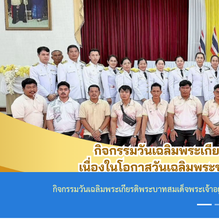
กฎหมาย
ที่
เกี่ยวข้อง
โครงสร้าง
องค์กร
Previous
ข้อมูล
ผู้
บริหาร
โครงสร้าง
เทศบาล
ียรติพระบาทสมเด็จพระเจ้าอยู่หัว เนื่องในโอกาสวันเฉลิมพระชนม
คณะ
ผู้