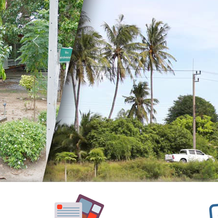
อำนาจ
หน้าที่
วิสัย
Previous
ทัศน์
พันธ
กิจ
ประเพณี
วัฒนธรรม
สถาน
ที่
สำคัญ
ศูนย์
พัฒนา