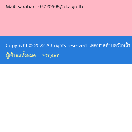
บุคคล
Mail. saraban_05720508@dla.go.th
แผน
ปฏิบัติ
การ
ป้องกัน
Copyright © 2022 All rights reserved. เทศบาลตำบลวังหว้า
การ
ผู้เข้าชมทั้งหมด
707,467
ทุจริต
แถลง
นโยบาย
นายก
ต่อ
สภา
การ