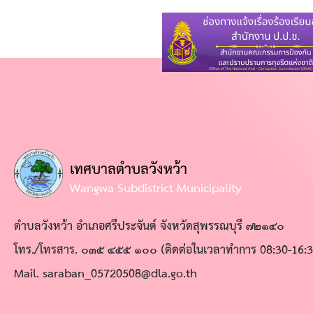
บุคคล
แผน
ปฏิบัติ
การ
ป้องกัน
การ
ทุจริต
เทศบาลตำบลวังหว้า
แถลง
Wangwa Subdistrict Municipality
นโยบาย
ตำบลวังหว้า อำเภอศรีประจันต์ จังหวัดสุพรรณบุรี ๗๒๑๔๐
นายก
โทร./โทรสาร. ๐๓๕ ๔๕๕ ๑๐๐ (ติดต่อในเวลาทำการ 08:30-16:3
ต่อ
Mail. saraban_05720508@dla.go.th
สภา
การ