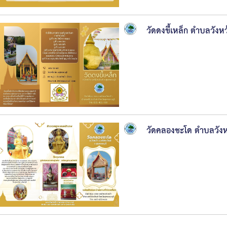
การ
บริหาร
วัดดงขี้เหล็ก ตำบลวังหว
งาน
หลัก
เกณฑ์
การ
บริหาร
วัดคลองชะโด ตำบลวังหว
และ
พัฒนา
ทรัพยากร
บุคคล
การ