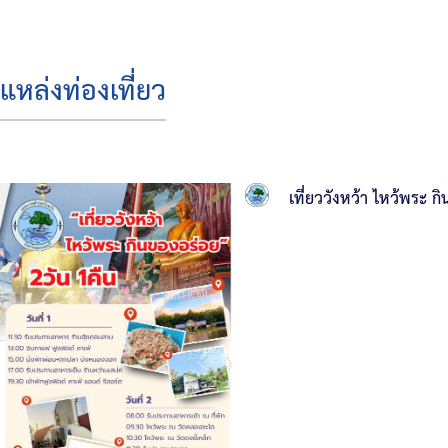
บริหาร
สมาชิก
แหล่งท่องเที่ยว
สภา
โครงสร้าง
ส่วน
เที่ยววังหว้า ไหว้พระ ก
ราชการ
สำนัก
ปลัด
เทศบาล
กอง
คลัง
กอง