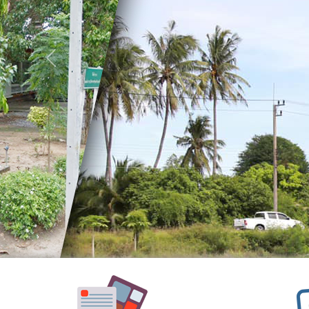
อำนาจ
หน้าที่
วิสัย
Previous
ทัศน์
พันธ
กิจ
ประเพณี
วัฒนธรรม
สถาน
ที่
สำคัญ
ศูนย์
พัฒนา