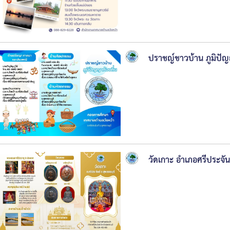
ช่าง
กอง
การ
ปราชญ์ชาวบ้าน ภูมิปัญ
ศึกษา
กอง
สา
ธารณ
สุขฯ
หน่วย
วัดเกาะ อำเภอศรีประจัน
ตรวจ
สอบ
ภายใน