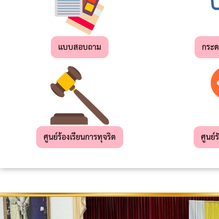
เด็ก
เล็ก
แบบสอบถาม
กระ
สถาน
ที่
ท่อง
เที่ยว
ผลิตภัณฑ์
OTOP
ศูนย์ร้องเรียนการทุจริต
ศูนย์ร
แผน
ยุทธศาสตร์
การ
พัฒนา