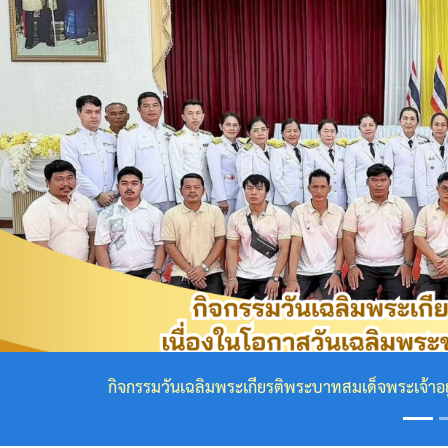
กฎหมาย
ที่
เกี่ยวข้อง
โครงสร้าง
องค์กร
Previous
ข้อมูล
ผู้
บริหาร
โครงสร้าง
สถิตในใจไทยนิรันดร์ น้อมสำนึกในพระกรุณาธิคุณเป็นล้นพ้น ข้
เทศบาล
คณะ
ผู้