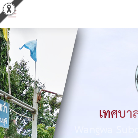
ข้อมูล
พื้น
ฐาน
ประวัติ
หน่วย
งาน
ข้อมูล
พื้น
เทศบาล
ฐาน
Wangwa Subdi
ทั่วไป