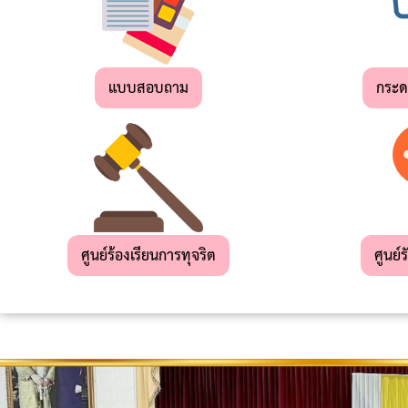
เด็ก
เล็ก
แบบสอบถาม
กระ
สถาน
ที่
ท่อง
เที่ยว
ผลิตภัณฑ์
OTOP
ศูนย์ร้องเรียนการทุจริต
ศูนย์ร
แผน
ยุทธศาสตร์
การ
พัฒนา