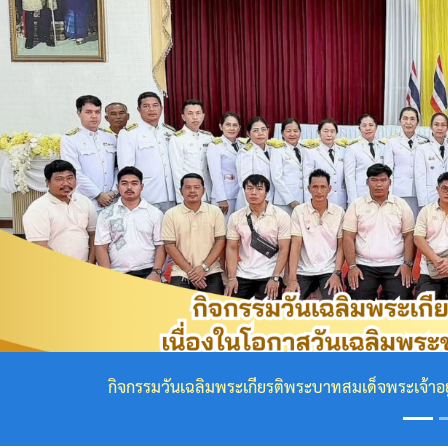
กฎหมาย
ที่
เกี่ยวข้อง
โครงสร้าง
องค์กร
Previous
ข้อมูล
ผู้
บริหาร
โครงสร้าง
เทศบาล
จกรรมวันเฉลิมพระเกียรติพระบาทสมเด็จพระเจ้าอยู่หัว เนื่องในโ
คณะ
ผู้