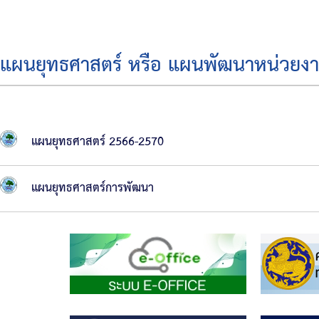
บริหาร
สมาชิก
แผนยุทธศาสตร์ หรือ แผนพัฒนาหน่วยง
สภา
โครงสร้าง
ส่วน
แผนยุทธศาสตร์ 2566-2570
ราชการ
สำนัก
แผนยุทธศาสตร์การพัฒนา
ปลัด
เทศบาล
กอง
คลัง
กอง