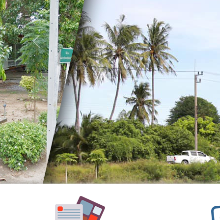
อำนาจ
หน้าที่
วิสัย
Previous
ทัศน์
พันธ
กิจ
ประเพณี
วัฒนธรรม
สถาน
ที่
สำคัญ
ศูนย์
พัฒนา