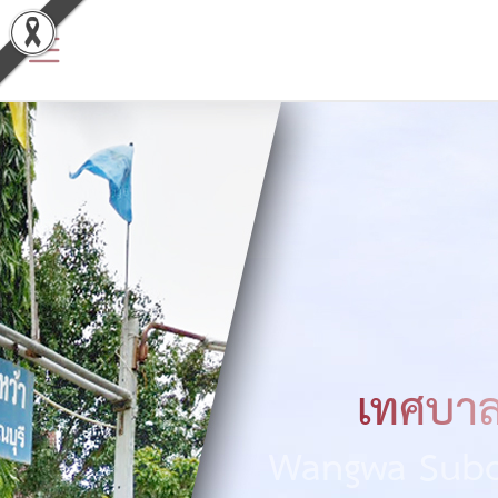
ข้อมูล
พื้น
ฐาน
ประวัติ
หน่วย
งาน
ข้อมูล
พื้น
เทศบาล
ฐาน
Wangwa Subdi
ทั่วไป