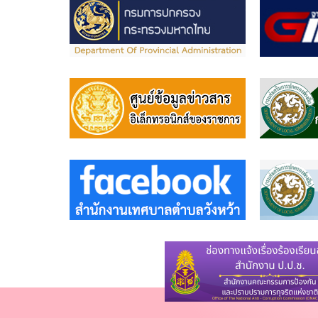
ช่าง
กอง
การ
ศึกษา
กอง
สา
ธารณ
สุขฯ
หน่วย
ตรวจ
สอบ
ภายใน