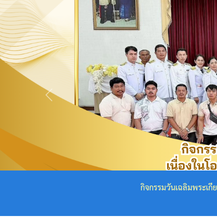
กฎหมาย
ที่
เกี่ยวข้อง
โครงสร้าง
องค์กร
Previous
ข้อมูล
ผู้
บริหาร
โครงสร้าง
เทศบาล
สถิตในใจไทยนิรันดร์ น้อมสำนึกในพระกร
คณะ
ผู้