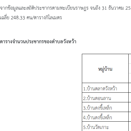
ดำเนิน
จากข้อมูลและสถิติประชากรตามทะเบียนราษฎร จนถึง 31 ธันวาคม 25
การ
เฉลี่ย 248.33 คน/ตารางกิโลเมตร
ตาม
นโยบาย
ตารางจำนวนประชากรของตำบลวังหว้า
การ
บริหาร
ทรัพยากร
บุคคล
นโยบาย
การ
บริหาร
ทรัพยากร