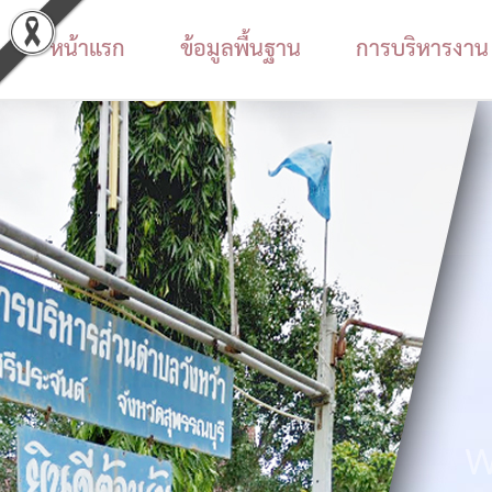
หน้าแรก
ข้อมูลพื้นฐาน
การบริหารงาน
ข้อมูล
พื้น
ฐาน
ประวัติ
หน่วย
งาน
ข้อมูล
พื้น
ฐาน
W
ทั่วไป