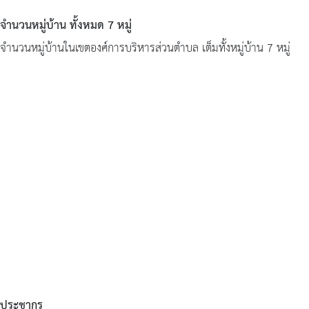
การ
จำนวนหมู่บ้าน ทั้งหมด 7 หมู่
บริหาร
จำนวนหมู่บ้านในเขตองศ์การบริหารส่วนตำบล เต็มทั้งหมู่บ้าน 7 หมู่
งาน
หลัก
เกณฑ์
การ
บริหาร
และ
พัฒนา
ทรัพยากร
บุคคล
การ
ประชากร