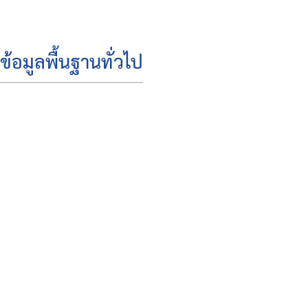
บริหาร
สมาชิก
ข้อมูลพื้นฐานทั่วไป
สภา
โครงสร้าง
ส่วน
ราชการ
สำนัก
ปลัด
เทศบาล
กอง
คลัง
กอง