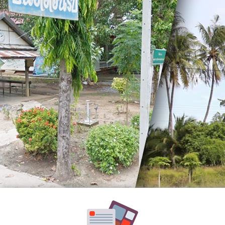
อำนาจ
หน้าที่
วิสัย
Previous
ทัศน์
พันธ
กิจ
ประเพณี
วัฒนธรรม
สถาน
ที่
สำคัญ
ศูนย์
พัฒนา