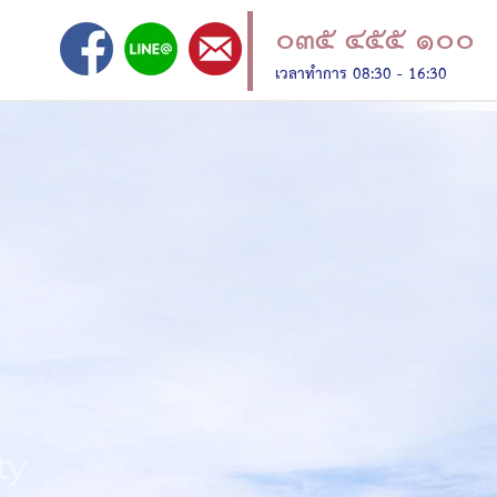
๐๓๕ ๔๕๕ ๑๐๐
เวลาทำการ 08:30 - 16:30
ty