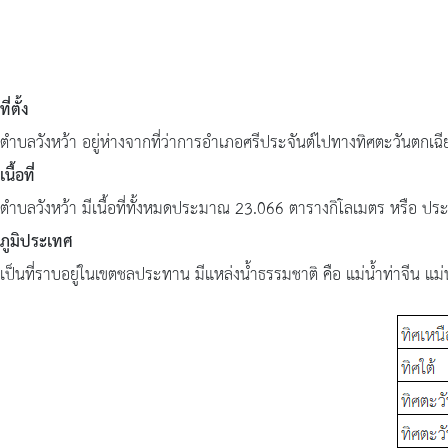
ช่าง
กอง
การ
ที่ตั้ง
ศึกษา
ตำบลวังหว้า อยู่ห่างจากที่ว่าการอำเภอศรีประจันต์ไปทางทิศตะวันตก
กอง
เนื้อที่
สา
ตำบลวังหว้า มีเนื้อที่ทั้งหมดประมาณ 23.066 ตารางกิโลเมตร หรือ ปร
ธารณ
ภูมิประเทศ
สุขฯ
เป็นที่ราบอยู่ในเขตชลประทาน มีแหล่งน้ำธรรมชาติ คือ แม่น้ำท่าจีน แม่
หน่วย
ตรวจ
สอบ
ภายใน