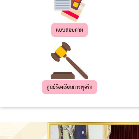
เด็ก
เล็ก
แบบสอบถาม
สถาน
ที่
ท่อง
เที่ยว
ผลิตภัณฑ์
OTOP
ศูนย์ร้องเรียนการทุจริต
แผน
ยุทธศาสตร์
การ
พัฒนา